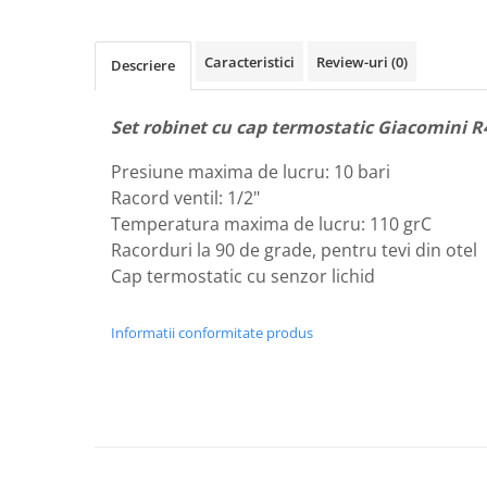
Instant apa calda pe gaz / GPL
Panouri solare si fotovoltaice
Caracteristici
Review-uri
(0)
Descriere
Panouri solare cu tuburi vidate
Panouri solare plane
Set robinet cu cap termostatic Giacomini R4
Pachete complete panouri solare
Presiune maxima de lucru: 10 bari
Echipamente pentru panouri
Racord ventil: 1/2"
solare
Temperatura maxima de lucru: 110 grC
Panouri solare fotovoltaice
Racorduri la 90 de grade, pentru tevi din otel
Cap termostatic cu senzor lichid
Ventilatie si climatizare
Aparate de aer conditionat
Informatii conformitate produs
Perdele de aer
Ventiloconvectoare si sisteme VRF
Chillere
Rooftop-uri pentru racire si
incalzire