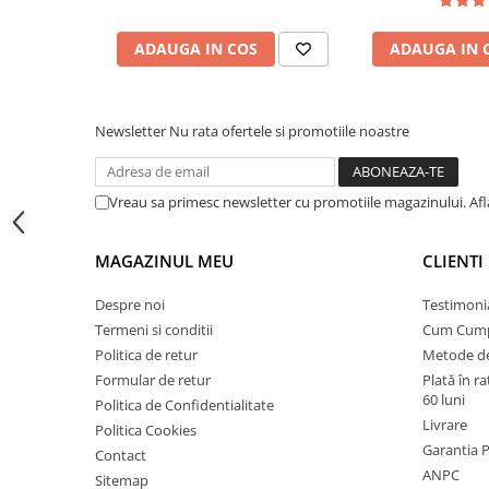
Instalatii de gaz
Tevi PEHD gaz
ADAUGA IN COS
ADAUGA IN 
Fitinguri gaz
Vane de gaz si robineti
Newsletter
Nu rata ofertele si promotiile noastre
Aparate sudura si dispozitive gaz
Izolatii tehnice
Vreau sa primesc newsletter cu promotiile magazinului. Af
Izolatii pentru aer conditionat
Izolatii pentru sisteme solare
MAGAZINUL MEU
CLIENTI
Izolatii pentru tevi si conducte
Despre noi
Testimoni
Polistiren expandat
Termeni si conditii
Cum Cum
Vata minerala bazaltica
Politica de retur
Metode de
Automatizari si elemente de
Formular de retur
Plată în r
automatizare
60 luni
Politica de Confidentialitate
Automatizari panouri solare
Livrare
Politica Cookies
Garantia 
Contact
Grupuri de circulatie
ANPC
Sitemap