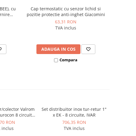
BEE), cu
Cap termostatic cu senzor lichid si
Insertie
-8%
rnire
pozitie protectie anti-inghet Giacomini
3
8
63,31 RON
TVA inclus
ADAUGA IN COS
AD
Compara
or/colector Valrom
Set distribuitor inox tur-retur 1"
Set distribu
rocon 8 circuite
x EK - 8 circuite, IVAR
x EK - 
 1/4"
,70 RON
706,35 RON
1.
 inclus
TVA inclus