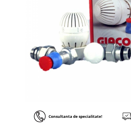
Solutii de curatare si tratare
Schimbatoare de caldura
Pompe de caldura
Contoare energie termica
Sisteme de degivrare
Incalzitoare pe motorina / gaz
Generatoare de abur
Distribuitoare si butelii de
egalizare
Pompe de circulatie si accesorii
Vase de expansiune termice
Detectoare si regulatoare de gaz si
fum
Producere apa calda menajera
Consultanta de specialitate!
Boilere
Rezervoare de acumulare