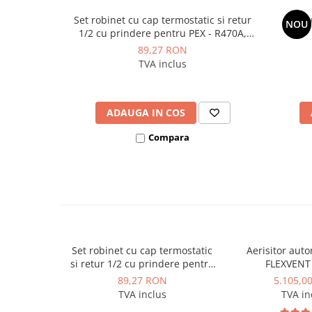
Dulapuri pentru climatizare
Set robinet cu cap termostatic si retur
Gatew
NOU
Unitati motocondensante
1/2 cu prindere pentru PEX - R470A,
Giacomini
89,27 RON
Sisteme evaporative de climatizare
TVA inclus
Ventilatoare pentru baie
Ventilatoare pentru tubulatura
ADAUGA IN COS
Filtrare si odorizare aer
Recuperatoare de caldura
Compara
Accesorii echipamente de
ventilatie si climatizare
Instalatii de apa si canalizare
Alimentare cu apa
Canalizare interioara
Set robinet cu cap termostatic
Aerisitor aut
Canalizare exterioara
si retur 1/2 cu prindere pentru
FLEXVENT 
PEX - R470A, Giacomini
Canalizare pluviala
89,27 RON
5.105,0
TVA inclus
TVA in
Distributie apa