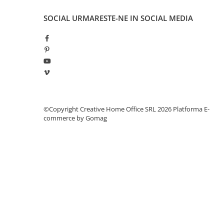
Manometre, presostate si
termostate
SOCIAL
URMARESTE-NE IN SOCIAL MEDIA
Regulatoare electronice
Vane si servomotoare
Servoregulatoare
Termostate pentru ventilo-
convectori
Ventile termice de amestec
©Copyright Creative Home Office SRL 2026
Platforma E-
Traductoare
commerce by Gomag
UPS-uri si stabilizatoare de
tensiune
Ventile liniare
Ventile electromagnetice
Automatizare centrala termica
Termostate aplicatii industriale
Accesorii pentru echipamente