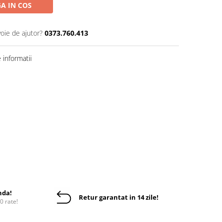
A IN COS
voie de ajutor?
0373.760.413
informatii
nda!
Retur garantat in 14 zile!
10 rate!