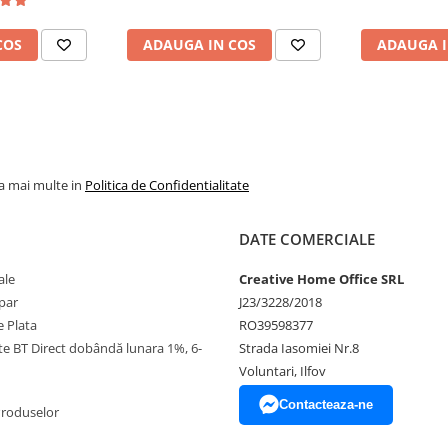
COS
ADAUGA IN COS
ADAUGA I
la mai multe in
Politica de Confidentialitate
DATE COMERCIALE
ale
Creative Home Office SRL
par
J23/3228/2018
 Plata
RO39598377
ate BT Direct dobândă lunara 1%, 6-
Strada Iasomiei Nr.8
Voluntari, Ilfov
Contacteaza-ne
Produselor