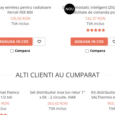
ay wireless pentru radiatoare
Cap termostatic inteligent (ZIG
NOU
Ferroli FER 800
posibilitate de comanda po
centrala, Ferroli FER 81
120,50 RON
142,37 RON
TVA inclus
TVA inclus
ADAUGA IN COS
ADAUGA IN COS
Compara
Compara
ALTI CLIENTI AU CUMPARAT
omat Flamco
Set distribuitor inox tur-retur 1"
Kit distribuit
1/2 toli
x EK - 2 circuite, IVAR
VALThermio eu
1
0 RON
263,42 RON
953
clus
TVA inclus
TVA