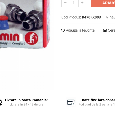
ADAUG
Cod Produs:
R470FX003
Ai ne
Adauga la Favorite
Cere 
Livrare in toata Romania!
Rate fixe fara doba
Livrare in 24 - 48 de ore
Poti plati de la 2 pana la 