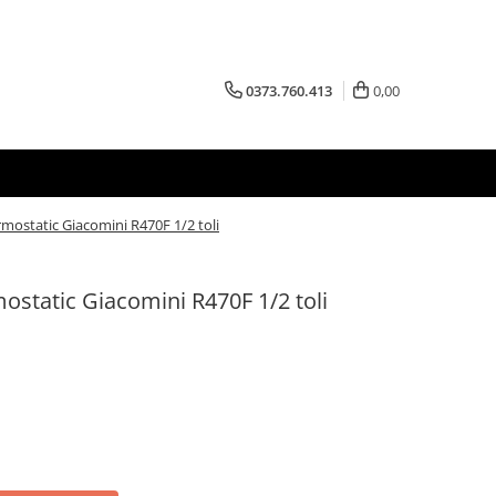
0373.760.413
0,00
rmostatic Giacomini R470F 1/2 toli
mostatic Giacomini R470F 1/2 toli