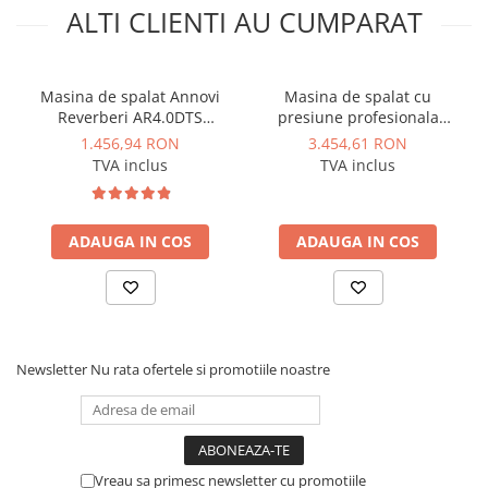
Instalatii de gaz
ALTI CLIENTI AU CUMPARAT
Tevi PEHD gaz
Fitinguri gaz
Masina de spalat Annovi
Masina de spalat cu
Vane de gaz si robineti
Reverberi AR4.0DTS
presiune profesionala
profesionala cu 2 motoare
Annovi Reverberi 7CP
Aparate sudura si dispozitive gaz
1.456,94 RON
3.454,61 RON
2500W 150bar 810l/h
220bar 600l/h - AR1445
TVA inclus
TVA inclus
Izolatii tehnice
Izolatii pentru aer conditionat
Izolatii pentru sisteme solare
ADAUGA IN COS
ADAUGA IN COS
Izolatii pentru tevi si conducte
Polistiren expandat
Vata minerala bazaltica
Newsletter
Nu rata ofertele si promotiile noastre
Automatizari si elemente de
automatizare
Automatizari panouri solare
Grupuri de circulatie
Vreau sa primesc newsletter cu promotiile