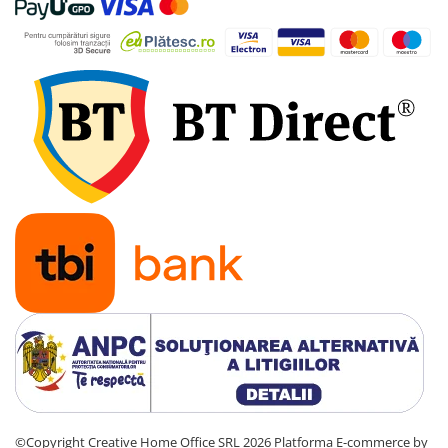
industriale
Echipamente pentru tratarea si
pomparea apei
Pompe submersibile
Pompe de suprafata
Pompe pentru piscine
Motopompe
Hidrofoare
Vase de expansiune pentru
hidrofor
Grupuri de pompare apa
Rezervoare apa si accesorii stocare
Echipamente de filtrare si
dedurizare apa
Contoare de apa - Apometre
Camine apometru
©Copyright Creative Home Office SRL 2026
Platforma E-commerce by