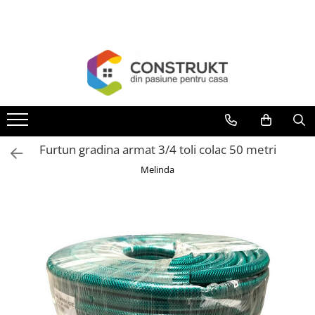
Toate Produsele
Incalzire
Centrale termice
Termoseminee, seminee si sobe
Cazane pe combustibil solid
Furtun gradina armat 3/4 toli colac 50 metri
Cazane pe combustibil gazos/lichid
Melinda
Termostate de ambient
Aeroterme si destratificatoare de
aer
Radiatoare si convectoare
Incalzire in pardoseala
Panouri radiante si incalzitoare cu
infrarosu