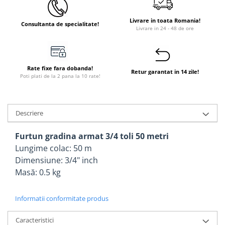
Instant apa calda pe gaz / GPL
Livrare in toata Romania!
Consultanta de specialitate!
Panouri solare si fotovoltaice
Livrare in 24 - 48 de ore
Panouri solare cu tuburi vidate
Panouri solare plane
Rate fixe fara dobanda!
Pachete complete panouri solare
Retur garantat in 14 zile!
Poti plati de la 2 pana la 10 rate!
Echipamente pentru panouri
solare
Descriere
Panouri solare fotovoltaice
Ventilatie si climatizare
Furtun gradina armat 3/4 toli 50 metri
Aparate de aer conditionat
Lungime colac: 50 m
Perdele de aer
Dimensiune: 3/4" inch
Masă: 0.5 kg
Ventiloconvectoare si sisteme VRF
Chillere
Informatii conformitate produs
Rooftop-uri pentru racire si
incalzire
Caracteristici