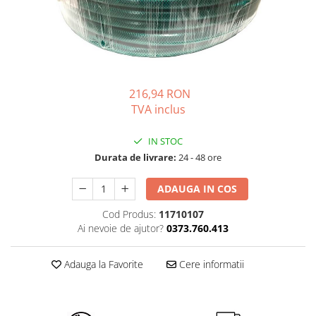
Solutii de curatare si tratare
Schimbatoare de caldura
Pompe de caldura
Contoare energie termica
Sisteme de degivrare
216,94 RON
TVA inclus
Incalzitoare pe motorina / gaz
Generatoare de abur
IN STOC
Distribuitoare si butelii de
Durata de livrare:
24 - 48 ore
egalizare
ADAUGA IN COS
Pompe de circulatie si accesorii
Cod Produs:
11710107
Vase de expansiune termice
Ai nevoie de ajutor?
0373.760.413
Detectoare si regulatoare de gaz si
fum
Adauga la Favorite
Cere informatii
Producere apa calda menajera
Boilere
Rezervoare de acumulare