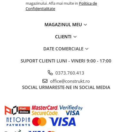
Manometre, presostate si
magazinului. Afla mai multe in
Politica de
termostate
Confidentialitate
Regulatoare electronice
MAGAZINUL MEU
Vane si servomotoare
Servoregulatoare
CLIENTI
Termostate pentru ventilo-
DATE COMERCIALE
convectori
Ventile termice de amestec
SUPORT CLIENTI
LUNI - VINERI 9:00 - 17:00
Traductoare
0373.760.413
UPS-uri si stabilizatoare de
office@construkt.ro
tensiune
SOCIAL
URMARESTE-NE IN SOCIAL MEDIA
Ventile liniare
Ventile electromagnetice
Automatizare centrala termica
Termostate aplicatii industriale
Accesorii pentru echipamente