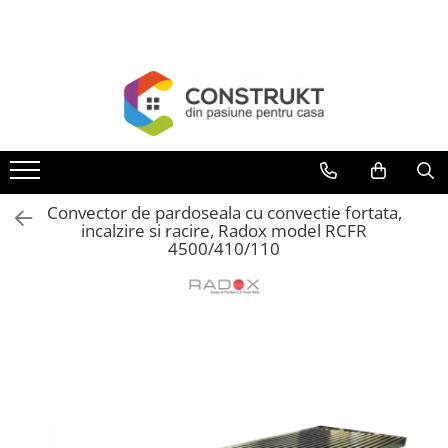
Toate Produsele
Incalzire
Centrale termice
Termoseminee, seminee si sobe
Cazane pe combustibil solid
Convector de pardoseala cu convectie fortata,
Cazane pe combustibil gazos/lichid
incalzire si racire, Radox model RCFR
4500/410/110
Termostate de ambient
Aeroterme si destratificatoare de
aer
Radiatoare si convectoare
Incalzire in pardoseala
Panouri radiante si incalzitoare cu
infrarosu