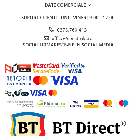
industriale
DATE COMERCIALE
Echipamente pentru tratarea si
SUPORT CLIENTI
LUNI - VINERI 9:00 - 17:00
pomparea apei
Pompe submersibile
0373.760.413
Pompe de suprafata
office@construkt.ro
Pompe pentru piscine
SOCIAL
URMARESTE-NE IN SOCIAL MEDIA
Motopompe
Hidrofoare
Vase de expansiune pentru
hidrofor
Grupuri de pompare apa
Rezervoare apa si accesorii stocare
Echipamente de filtrare si
dedurizare apa
Contoare de apa - Apometre
Camine apometru