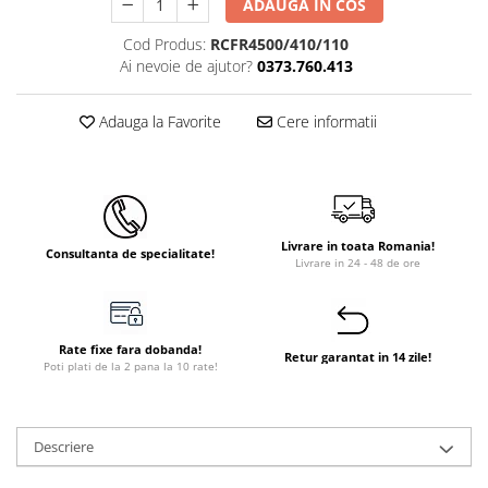
ADAUGA IN COS
Instant apa calda pe gaz / GPL
Cod Produs:
RCFR4500/410/110
Panouri solare si fotovoltaice
Ai nevoie de ajutor?
0373.760.413
Panouri solare cu tuburi vidate
Adauga la Favorite
Cere informatii
Panouri solare plane
Pachete complete panouri solare
Echipamente pentru panouri
solare
Panouri solare fotovoltaice
Livrare in toata Romania!
Consultanta de specialitate!
Livrare in 24 - 48 de ore
Ventilatie si climatizare
Aparate de aer conditionat
Perdele de aer
Rate fixe fara dobanda!
Retur garantat in 14 zile!
Poti plati de la 2 pana la 10 rate!
Ventiloconvectoare si sisteme VRF
Chillere
Rooftop-uri pentru racire si
Descriere
incalzire