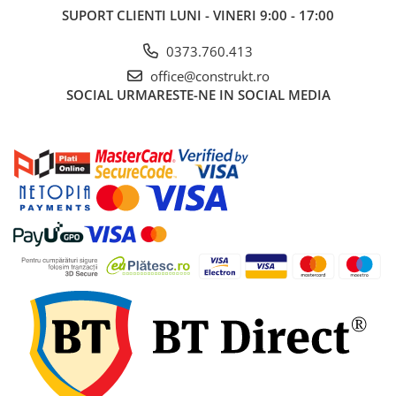
industriale
SUPORT CLIENTI
LUNI - VINERI 9:00 - 17:00
Echipamente pentru tratarea si
0373.760.413
pomparea apei
Pompe submersibile
office@construkt.ro
SOCIAL
URMARESTE-NE IN SOCIAL MEDIA
Pompe de suprafata
Pompe pentru piscine
Motopompe
Hidrofoare
Vase de expansiune pentru
hidrofor
Grupuri de pompare apa
Rezervoare apa si accesorii stocare
Echipamente de filtrare si
dedurizare apa
Contoare de apa - Apometre
Camine apometru