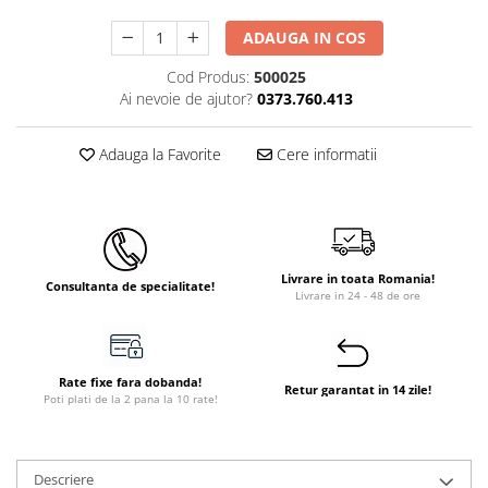
Instant apa calda pe gaz / GPL
ADAUGA IN COS
Panouri solare si fotovoltaice
Cod Produs:
500025
Panouri solare cu tuburi vidate
Ai nevoie de ajutor?
0373.760.413
Panouri solare plane
Adauga la Favorite
Cere informatii
Pachete complete panouri solare
Echipamente pentru panouri
solare
Panouri solare fotovoltaice
Livrare in toata Romania!
Ventilatie si climatizare
Consultanta de specialitate!
Livrare in 24 - 48 de ore
Aparate de aer conditionat
Perdele de aer
Ventiloconvectoare si sisteme VRF
Rate fixe fara dobanda!
Retur garantat in 14 zile!
Poti plati de la 2 pana la 10 rate!
Chillere
Rooftop-uri pentru racire si
incalzire
Descriere