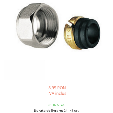
Solutii de curatare si tratare
Schimbatoare de caldura
Pompe de caldura
Contoare energie termica
Sisteme de degivrare
Incalzitoare pe motorina / gaz
Generatoare de abur
Distribuitoare si butelii de
egalizare
Pompe de circulatie si accesorii
Vase de expansiune termice
Detectoare si regulatoare de gaz si
8,95 RON
fum
TVA inclus
Producere apa calda menajera
Boilere
IN STOC
Durata de livrare:
24 - 48 ore
Rezervoare de acumulare