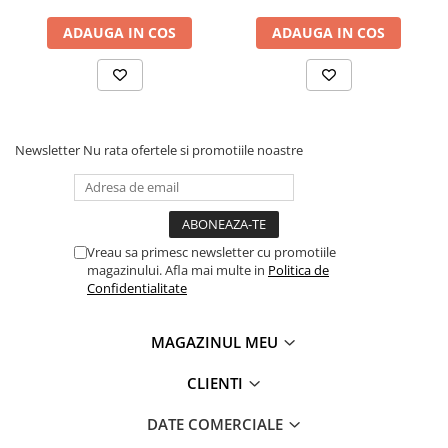
Manometre, presostate si
termostate
ADAUGA IN COS
ADAUGA IN COS
Regulatoare electronice
Vane si servomotoare
Servoregulatoare
Termostate pentru ventilo-
Newsletter
Nu rata ofertele si promotiile noastre
convectori
Ventile termice de amestec
Traductoare
Vreau sa primesc newsletter cu promotiile
UPS-uri si stabilizatoare de
magazinului. Afla mai multe in
Politica de
tensiune
Confidentialitate
Ventile liniare
MAGAZINUL MEU
Ventile electromagnetice
Automatizare centrala termica
CLIENTI
Termostate aplicatii industriale
DATE COMERCIALE
Accesorii pentru echipamente