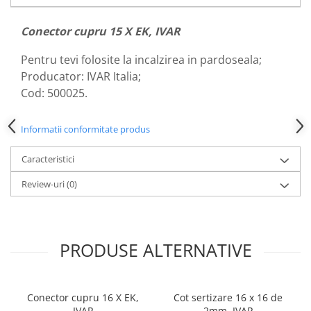
Dulapuri pentru climatizare
Unitati motocondensante
Conector cupru 15 X EK, IVAR
Sisteme evaporative de climatizare
Pentru tevi folosite la incalzirea in pardoseala;
Ventilatoare pentru baie
Producator: IVAR Italia;
Cod: 500025.
Ventilatoare pentru tubulatura
Filtrare si odorizare aer
Informatii conformitate produs
Recuperatoare de caldura
Accesorii echipamente de
Caracteristici
ventilatie si climatizare
Review-uri
(0)
Instalatii de apa si canalizare
Alimentare cu apa
Canalizare interioara
PRODUSE ALTERNATIVE
Canalizare exterioara
Canalizare pluviala
Conector cupru 16 X EK,
Cot sertizare 16 x 16 de
Distributie apa
IVAR
2mm, IVAR