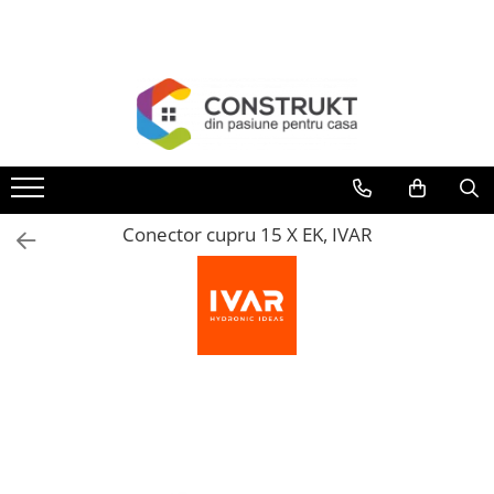
Toate Produsele
Incalzire
Centrale termice
Termoseminee, seminee si sobe
Cazane pe combustibil solid
Conector cupru 15 X EK, IVAR
Cazane pe combustibil gazos/lichid
Termostate de ambient
Aeroterme si destratificatoare de
aer
Radiatoare si convectoare
Incalzire in pardoseala
Panouri radiante si incalzitoare cu
infrarosu