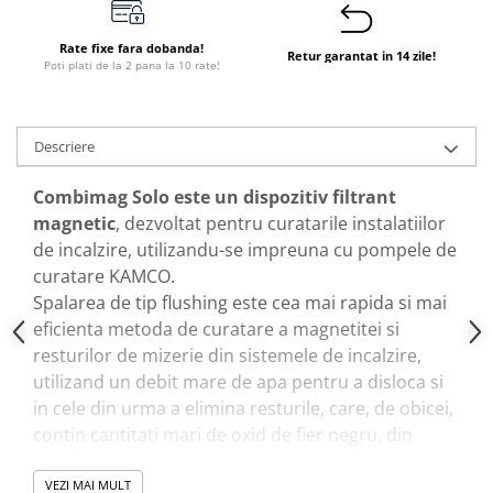
Rate fixe fara dobanda!
Retur garantat in 14 zile!
Poti plati de la 2 pana la 10 rate!
Descriere
Combimag Solo este un dispozitiv filtrant
magnetic
, dezvoltat pentru curatarile instalatiilor
de incalzire, utilizandu-se impreuna cu pompele de
curatare KAMCO.
Spalarea de tip flushing este cea mai rapida si mai
eficienta metoda de curatare a magnetitei si
resturilor de mizerie din sistemele de incalzire,
utilizand un debit mare de apa pentru a disloca si
in cele din urma a elimina resturile, care, de obicei,
contin cantitati mari de oxid de fier negru, din
sistem.
VEZI MAI MULT