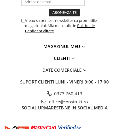
Indeparteaza rapid si eficient oxidul negru de fier
(magnetita) din instalație
Imbunatateste efificienta operatiunilor de curatare
Vreau sa primesc newsletter cu promotiile
Reduce consumul de apa in timpul spalarii
magazinului. Afla mai multe in
Politica de
Previne recircularea resturilor prin centrala
Confidentialitate
termica.
By-passul permite curatarea filtrului fara
MAGAZINUL MEU
intreruperea procesului de spalare.
CLIENTI
Caracteristici tehnice:
DATE COMERCIALE
Putere magnetica: 11.000 Gauss
Lungimea magnetului: 400 mm
SUPORT CLIENTI
LUNI - VINERI 9:00 - 17:00
Suprafata magnetica: 201 cm²
Inaltime: 475 mm
0373.760.413
latime: 215 mm
office@construkt.ro
Adancime: 245 mm
SOCIAL
URMARESTE-NE IN SOCIAL MEDIA
Greutate: 4,95 kg