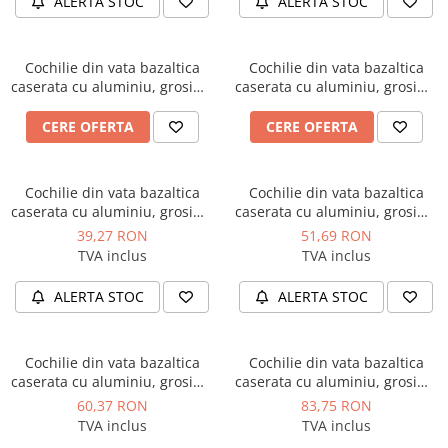
ALERTA STOC
ALERTA STOC
Cochilie din vata bazaltica
Cochilie din vata bazaltica
caserata cu aluminiu, grosime
caserata cu aluminiu, grosime
90 mm, diametru 250 mm,
100 mm, diametru 21 mm,
lungime 1 ml, Isoshell
lungime 1 ml, Isoshell
CERE OFERTA
CERE OFERTA
Cochilie din vata bazaltica
Cochilie din vata bazaltica
caserata cu aluminiu, grosime
caserata cu aluminiu, grosime
40 mm, diametru 21 mm,
50 mm, diametru 21 mm,
39,27 RON
51,69 RON
lungime 1 ml, Isoshell
lungime 1 ml, Isoshell
TVA inclus
TVA inclus
ALERTA STOC
ALERTA STOC
Cochilie din vata bazaltica
Cochilie din vata bazaltica
caserata cu aluminiu, grosime
caserata cu aluminiu, grosime
60 mm, diametru 21 mm,
80 mm, diametru 21 mm,
60,37 RON
83,75 RON
lungime 1 ml, Isoshell
lungime 1 ml, Isoshell
TVA inclus
TVA inclus