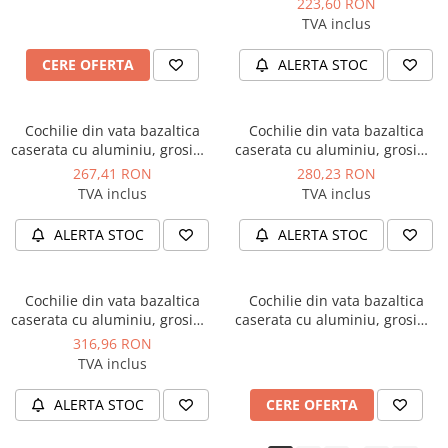
223,60 RON
lungime 1 ml, Isoshell
lungime 1 ml, Isoshell
TVA inclus
CERE OFERTA
ALERTA STOC
Cochilie din vata bazaltica
Cochilie din vata bazaltica
caserata cu aluminiu, grosime
caserata cu aluminiu, grosime
100 mm, diametru 140 mm,
100 mm, diametru 159 mm,
267,41 RON
280,23 RON
lungime 1 ml, Isoshell
lungime 1 ml, Isoshell
TVA inclus
TVA inclus
ALERTA STOC
ALERTA STOC
Cochilie din vata bazaltica
Cochilie din vata bazaltica
caserata cu aluminiu, grosime
caserata cu aluminiu, grosime
100 mm, diametru 168 mm,
100 mm, diametru 189 mm,
316,96 RON
lungime 1 ml, Isoshell
lungime 1 ml, Isoshell
TVA inclus
ALERTA STOC
CERE OFERTA