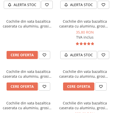
ALERTA STOC
ALERTA STOC
Cochilie din vata bazaltica
Cochilie din vata bazaltica
caserata cu aluminiu, grosime
caserata cu aluminiu, grosime
90 mm, diametru 21 mm,
30 mm, diametru 42 mm,
35,80 RON
lungime 1 ml, Isoshell
lungime 1 ml, Isoshell
TVA inclus
CERE OFERTA
ALERTA STOC
Cochilie din vata bazaltica
Cochilie din vata bazaltica
caserata cu aluminiu, grosime
caserata cu aluminiu, grosime
50 mm, diametru 273 mm,
60 mm, diametru 273 mm,
lungime 1 ml, Isoshell
lungime 1 ml, Isoshell
CERE OFERTA
CERE OFERTA
Cochilie din vata bazaltica
Cochilie din vata bazaltica
caserata cu aluminiu, grosime
caserata cu aluminiu, grosime
80 mm, diametru 273 mm,
100 mm, diametru 116 mm,