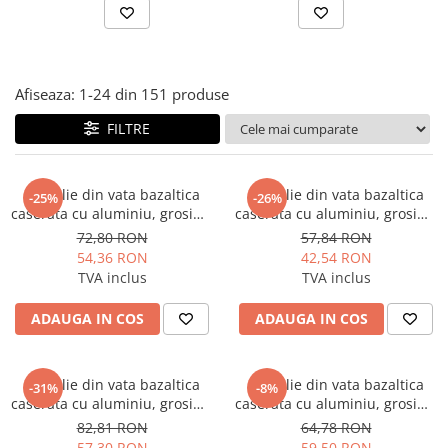
Afiseaza:
1-
24
din
151
produse
FILTRE
Cochilie din vata bazaltica
Cochilie din vata bazaltica
-25%
-26%
caserata cu aluminiu, grosime
caserata cu aluminiu, grosime
50 mm, diametru 60 mm,
50 mm, diametru 33 mm,
72,80 RON
57,84 RON
lungime 1 ml, Isoshell
lungime 1 ml, Isoshell
54,36 RON
42,54 RON
TVA inclus
TVA inclus
ADAUGA IN COS
ADAUGA IN COS
Cochilie din vata bazaltica
Cochilie din vata bazaltica
-31%
-8%
caserata cu aluminiu, grosime
caserata cu aluminiu, grosime
50 mm, diametru 89 mm,
50 mm, diametru 42 mm,
82,81 RON
64,78 RON
lungime 1 ml, Isoshell
lungime 1 ml, Isoshell
57,30 RON
59,50 RON