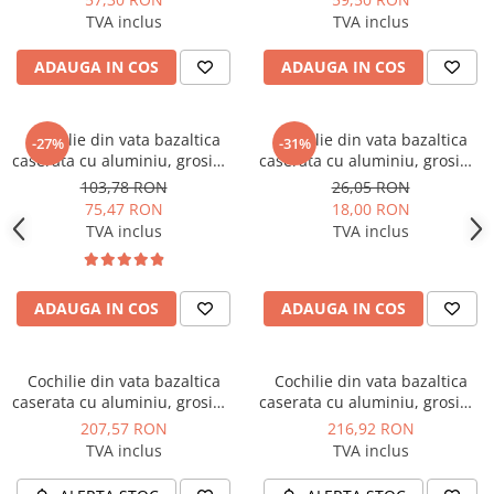
TVA inclus
TVA inclus
ADAUGA IN COS
ADAUGA IN COS
Cochilie din vata bazaltica
Cochilie din vata bazaltica
-27%
-31%
caserata cu aluminiu, grosime
caserata cu aluminiu, grosime
30 mm, diametru 159 mm,
30 mm, diametru 18 mm,
103,78 RON
26,05 RON
lungime 1 ml, Isoshell
lungime 1 ml, Isoshell
75,47 RON
18,00 RON
TVA inclus
TVA inclus
ADAUGA IN COS
ADAUGA IN COS
Cochilie din vata bazaltica
Cochilie din vata bazaltica
caserata cu aluminiu, grosime
caserata cu aluminiu, grosime
50 mm, diametru 250 mm,
60 mm, diametru 250 mm,
207,57 RON
216,92 RON
lungime 1 ml, Isoshell
lungime 1 ml, Isoshell
TVA inclus
TVA inclus