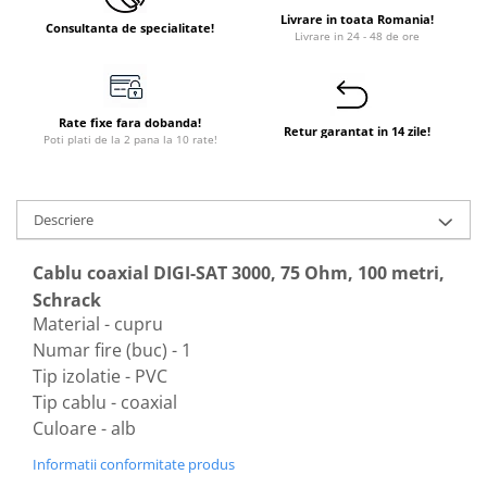
Livrare in toata Romania!
Consultanta de specialitate!
Livrare in 24 - 48 de ore
Rate fixe fara dobanda!
Retur garantat in 14 zile!
Poti plati de la 2 pana la 10 rate!
Descriere
Cablu coaxial DIGI-SAT 3000, 75 Ohm, 100 metri,
Schrack
Material - cupru
Numar fire (buc) - 1
Tip izolatie - PVC
Tip cablu - coaxial
Culoare - alb
Informatii conformitate produs