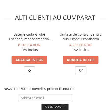
ALTI CLIENTI AU CUMPARAT
Baterie cada Grohe
Unitate de control pentru
Essence, monocomanda,
dus Grohe Grohtherm
aparenta, montaj pe perete,
SmartControl, panou
8.161,14 RON
4.203,00 RON
cartus ceramic 35 mm,
rotund, 3 iesiri, cu
TVA inclus
TVA inclus
Hard Graphite
termostat, necesita corp
incastrat, Warm Sunset mat
ADAUGA IN COS
ADAUGA IN COS
Newsletter
Nu rata ofertele si promotiile noastre