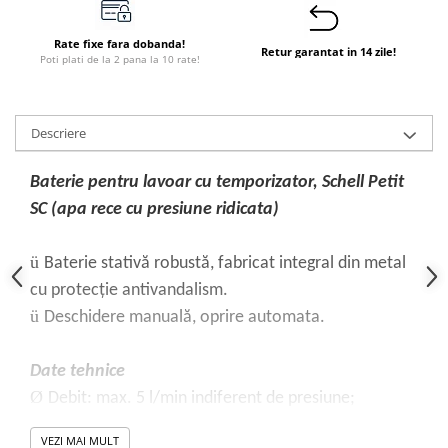
Rate fixe fara dobanda!
Retur garantat in 14 zile!
Poti plati de la 2 pana la 10 rate!
Descriere
Baterie pentru lavoar cu temporizator, Schell Petit
SC (apa rece cu presiune ridicata)
ü
Baterie stativă robustă, fabricat integral din metal
cu protecţie antivandalism.
ü
Deschidere manuală, oprire automata.
Date tehnice
Ø
Debit: max. 5 l/min indiferent de presiune;
Ø
Presiune apă: 1 până la 5 bar;
VEZI MAI MULT