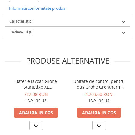
Ø
Timp de funcţionare reglabil între 2 - 15 sec (setat
Informatii conformitate produs
din fabrică la 7 sec);
Ø
Material: Corp baterie din alamă conform TrinkwV;
Caracteristici
Ø
Suprafaţa: cromat;
Review-uri
(0)
Ø
Greutate: 1.06 kg/buc;
Ø
Unitate de ambalare: 1;
Ø
Dimensiuni: DN 15 G 1/2 FE.
PRODUSE ALTERNATIVE
Baterie lavoar Grohe
Unitate de control pentru
StartEdge XL
dus Grohe Grohtherm
monocomanda, cartus
SmartControl, panou
712,08 RON
4.203,00 RON
ceramic, evacuare cu
rotund, 3 iesiri, cu
TVA inclus
TVA inclus
apasare, negru mat
termostat, necesita corp
incastrat, Warm Sunset mat
ADAUGA IN COS
ADAUGA IN COS