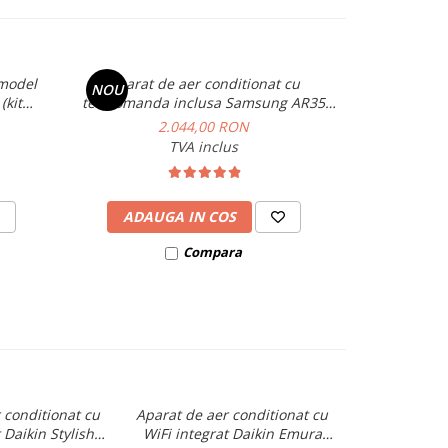
 model
Aparat de aer conditionat cu
Aer conditi
NOU
NOU
(kit
telecomanda inclusa Samsung AR35
PULSAR 12000 
12000 BTU
2.044,00 RON
TVA inclus
ADAUGA IN COS
ADAU
Compara
 conditionat cu
Aparat de aer conditionat cu
 Daikin Stylish
WiFi integrat Daikin Emura