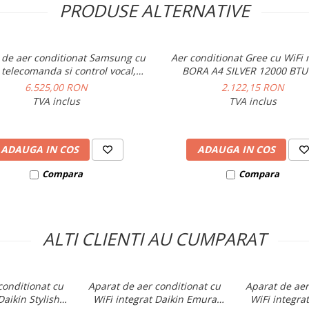
PRODUSE ALTERNATIVE
 inteligenței artificiale)
 de aer conditionat Samsung cu
Aer conditionat Gree cu WiFi
eiurile de utilizare3, și
 telecomanda si control vocal,
BORA A4 SILVER 12000 BTU 
l Wind Free Avant 18000 BTU
instalare inclus)
6.525,00 RON
2.122,15 RON
la distanță utilizând
TVA inclus
TVA inclus
re, programarea
rgie al aparatului
ADAUGA IN COS
ADAUGA IN COS
printr-o simplă atingere.
Compara
Compara
ozitivului pentru a obține
ALTI CLIENTI AU CUMPARAT
conexiune Wi-Fi și n cont
conditionat cu
Aparat de aer conditionat cu
Aparat de aer
e Assistant și Amazon
Daikin Stylish
WiFi integrat Daikin Emura
WiFi integrat