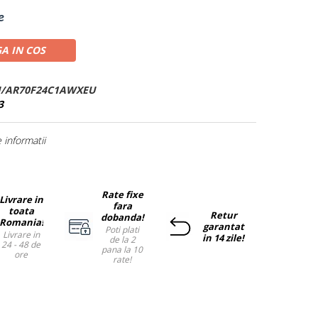
e
A IN COS
/AR70F24C1AWXEU
3
informatii
Rate fixe
Livrare in
fara
toata
Retur
dobanda!
Romania!
garantat
Poti plati
Livrare in
in 14 zile!
de la 2
24 - 48 de
pana la 10
ore
rate!