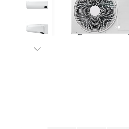
Solutii de curatare si tratare
Schimbatoare de caldura
Pompe de caldura
Contoare energie termica
Sisteme de degivrare
Incalzitoare pe motorina / gaz
Generatoare de abur
Distribuitoare si butelii de
egalizare
Pompe de circulatie si accesorii
Vase de expansiune termice
Detectoare si regulatoare de gaz si
fum
Producere apa calda menajera
Boilere
Rezervoare de acumulare