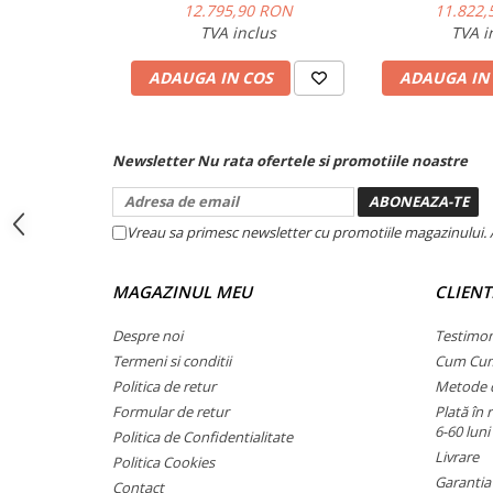
18000 BTU negru mat
18000 BTU 
Alexa³.
12.795,90 RON
11.822,
Instalatii de gaz
TVA inclus
TVA i
Tevi PEHD gaz
Cod Unitate interna
Fitinguri gaz
ADAUGA IN COS
ADAUGA IN
Cod Unitate externa
Vane de gaz si robineti
Aparate sudura si dispozitive gaz
Răcire (Nomin
Newsletter
Nu rata ofertele si promotiile noastre
Izolatii tehnice
Răcire (Min– 
Izolatii pentru aer conditionat
Capacitate
Vreau sa primesc newsletter cu promotiile magazinului. 
Încălzire la +7
Izolatii pentru sisteme solare
Izolatii pentru tevi si conducte
Încălzire (Mi
MAGAZINUL MEU
CLIENT
Polistiren expandat
Raport de efic
Despre noi
Testimon
Vata minerala bazaltica
1
(SEER)
Eficiența energetică a răcirii
Termeni si conditii
Cum Cu
Automatizari si elemente de
Politica de retur
Metode d
Consum de en
automatizare
Formular de retur
Plată în 
Automatizari panouri solare
6-60 luni
Politica de Confidentialitate
Coeficient se
Livrare
Eficiența energetică a încălzirii
Grupuri de circulatie
Politica Cookies
Consum de en
Garantia
Contact