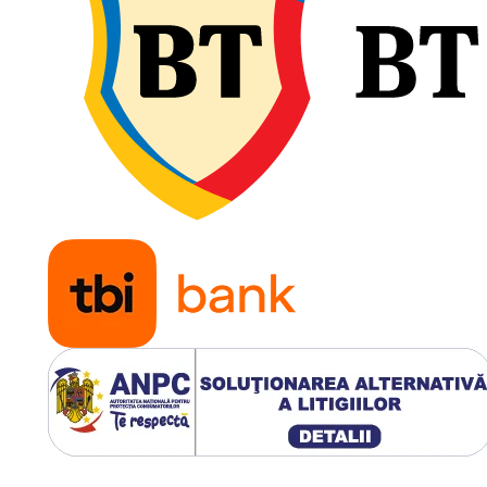
 UI)
m
3
m
ns
ø, mm
ø16,3