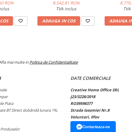
negru mat
9000 BTU negru mat
12000 BT
50 RON
8.542,81 RON
8.776
nclus
TVA inclus
TVA 
AR24TX
 COS
ADAUGA IN COS
ADAUGA I
AR24TX
ală)
kW
Max)
kW
1,
Afla mai multe in
Politica de Confidentialitate
 °C
kW
n– Max)
kW
1,2
I
DATE COMERCIALE
iență energetică sezonieră
iale
Creative Home Office SRL
W/W
6,4/
mpar
J23/3228/2018
e Plata
RO39598377
ergie
kWh/a
rate BT Direct dobândă lunara 1%,
Strada Iasomiei Nr.8
1
Voluntari, Ilfov
zonier de performanță SCOP
W/W
4,0
Contacteaza-ne
ergie
kWh/a
1
 Produselor