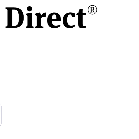
/30
15
, 550 mm