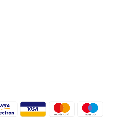
7,6
0,0
62
68
0~46
5~24
rotativ
 299 x 215
638 x 310
 (1/4)
8 (5/8)