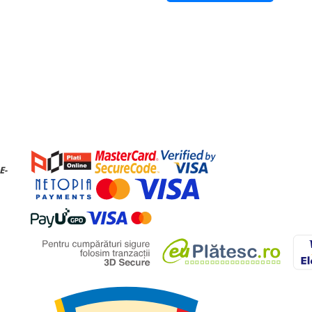
3
ă
m
/min
1
3
nă
m
/min
5
ă (Răcire)
dB(A)
ă (Răcire)
dB(A)
°C
-1
°C
-1
E-
nă
Tip
BLDC 
ă
mm
1.055 x
nă
mm
880 x 
d
ø, mm (inch)
6,35
ø, mm (inch)
15,8