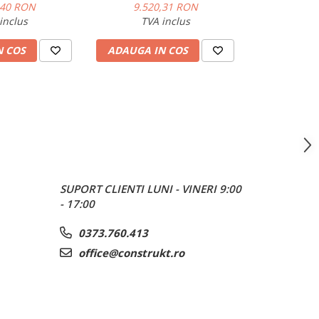
U negru mat
12000 BTU negru mat
,40 RON
9.520,31 RON
inclus
TVA inclus
EAAWKNEU
N COS
ADAUGA IN COS
EAAWKXEU
6,5
4–7,6
7,4
0–9,70
SUPORT CLIENTI
LUNI - VINERI 9:00
- 17:00
A++
 A++
0373.760.413
office@construkt.ro
355
A+
/ A+
.435