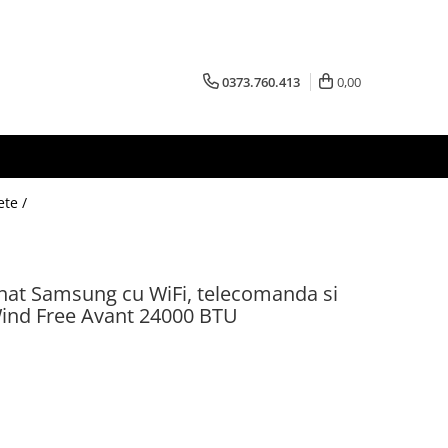
0373.760.413
0,00
ete /
onat Samsung cu WiFi, telecomanda si
Wind Free Avant 24000 BTU