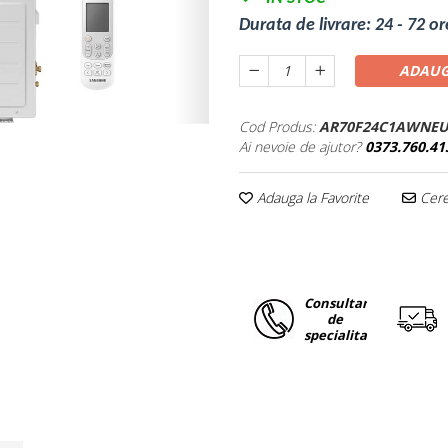
Durata de livrare:
24 - 72 or
ADAUG
Cod Produs:
AR70F24C1AWNEU
Ai nevoie de ajutor?
0373.760.41
Adauga la Favorite
Cere 
Consultanta
de
specialitate!